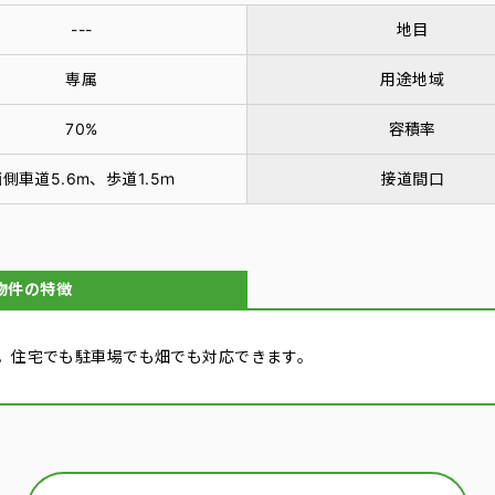
---
地目
専属
用途地域
70%
容積率
側車道5.6m、歩道1.5ｍ
接道間口
物件の特徴
。住宅でも駐車場でも畑でも対応できます。