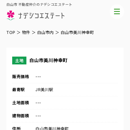
白山市 不動産仲介のナデシコエステート
TOP
＞
物件
＞
白山市内
＞
白山市美川神幸町
白山市美川神幸町
土地
販売価格
---
最寄駅
JR美川駅
土地面積
---
建物面積
---
住所
白山市美川神幸町