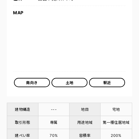
MAP
南向き
土地
駅近
建物構造
---
地目
宅地
取引形態
専属
用途地域
第一種住居地域
建ぺい率
70%
容積率
200%